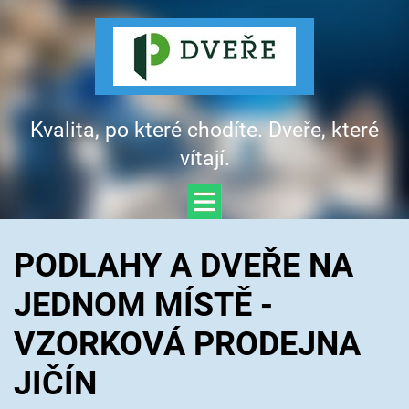
Kvalita, po které chodíte. Dveře, které
vítají.
PODLAHY A DVEŘE NA
JEDNOM MÍSTĚ -
VZORKOVÁ PRODEJNA
JIČÍN