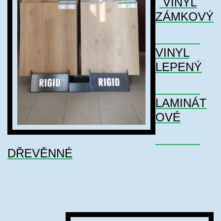
VINYL
ZÁMKOVÝ
VINYL
LEPENÝ
LAMINÁT
OVÉ
DŘEVĚNNÉ