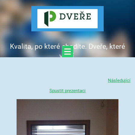
Kvalita, po které chodíte. Dveře, které
vítají.
Následující
Spustit prezentaci