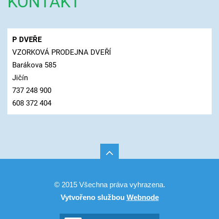
KONTAKT
P DVEŘE
VZORKOVÁ PRODEJNA DVEŘÍ
Barákova 585
Jičín
737 248 900
608 372 404
© 2015 Všechna práva vyhrazena.
Vytvořeno službou
Webnode