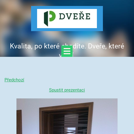
Kvalita, po které chodíte. Dveře, které
vítají.
Předchozí
Spustit prezentaci