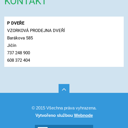
KONTAKT
P DVEŘE
VZORKOVÁ PRODEJNA DVEŘÍ
Barákova 585
Jičín
737 248 900
608 372 404
© 2015 Všechna práva vyhrazena.
Vytvořeno službou
Webnode