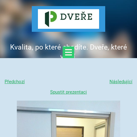
Kvalita, po které chodíte. Dveře, které
vítají.
Předchozí
Následující
Spustit prezentaci