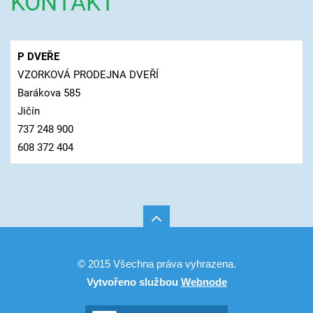
KONTAKT
P DVEŘE
VZORKOVÁ PRODEJNA DVEŘÍ
Barákova 585
Jičín
737 248 900
608 372 404
© 2015 Všechna práva vyhrazena.
Vytvořeno službou
Webnode