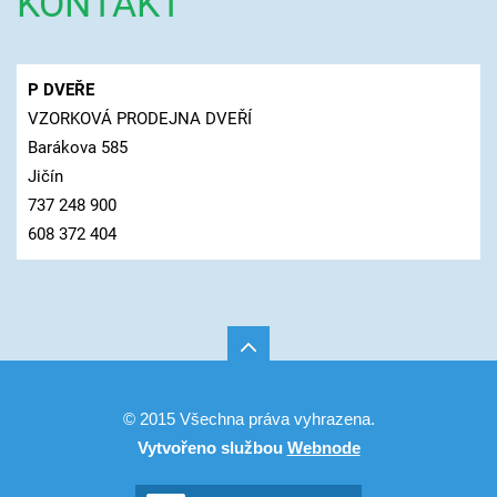
KONTAKT
P DVEŘE
VZORKOVÁ PRODEJNA DVEŘÍ
Barákova 585
Jičín
737 248 900
608 372 404
© 2015 Všechna práva vyhrazena.
Vytvořeno službou
Webnode