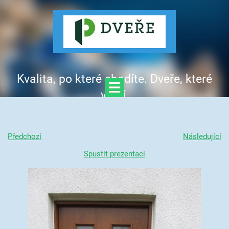
Kvalita, po které chodíte. Dveře, které
vítají.
Předchozí
Následující
Spustit prezentaci