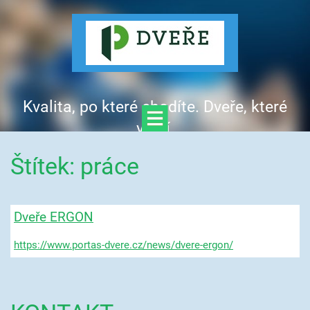
Kvalita, po které chodíte. Dveře, které
vítají.
Štítek: práce
Dveře ERGON
https://www.portas-dvere.cz/news/dvere-ergon/