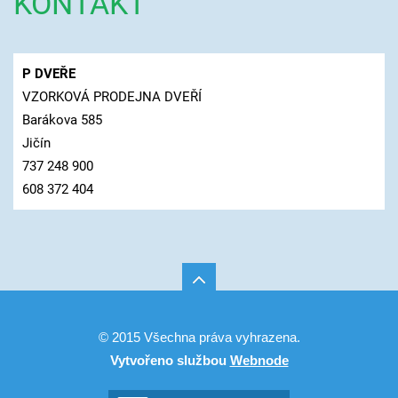
KONTAKT
P DVEŘE
VZORKOVÁ PRODEJNA DVEŘÍ
Barákova 585
Jičín
737 248 900
608 372 404
© 2015 Všechna práva vyhrazena.
Vytvořeno službou
Webnode